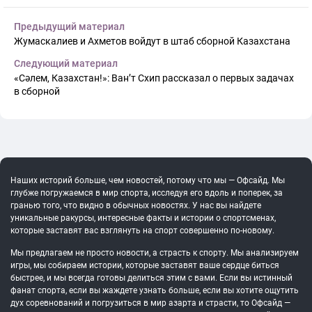
Предыдущий материал
Жумаскалиев и Ахметов войдут в штаб сборной Казахстана
Следующий материал
«Сәлем, Казахстан!»: Ван’т Схип рассказал о первых задачах
в сборной
Наших историй больше, чем новостей, потому что мы — Офсайд. Мы
глубже погружаемся в мир спорта, исследуя его вдоль и поперек, за
гранью того, что видно в обычных новостях. У нас вы найдете
уникальные ракурсы, интересные факты и истории о спортсменах,
которые заставят вас взглянуть на спорт совершенно по-новому.
Мы предлагаем не просто новости, а страсть к спорту. Мы анализируем
игры, мы собираем истории, которые заставят ваше сердце биться
быстрее, и мы всегда готовы делиться этим с вами. Если вы истинный
фанат спорта, если вы жаждете узнать больше, если вы хотите ощутить
дух соревнований и погрузиться в мир азарта и страсти, то Офсайд —