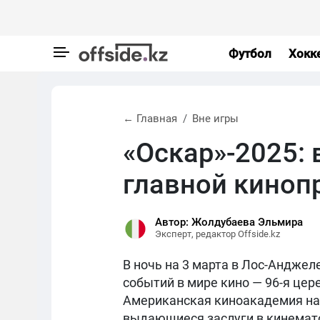
Футбол
Хокк
← Главная
Вне игры
«Оскар»-2025: 
главной киноп
Автор: Жолдубаева Эльмира
Эксперт, редактор Offside.kz
В ночь на 3 марта в Лос-Андже
событий в мире кино — 96-я цер
Американская киноакадемия на
выдающиеся заслуги в кинемато