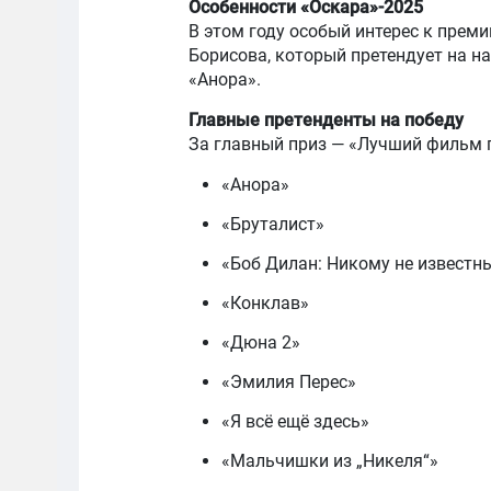
Особенности «Оскара»-2025
В этом году особый интерес к прем
Борисова, который претендует на н
«Анора».
Главные претенденты на победу
За главный приз — «Лучший фильм г
«Анора»
«Бруталист»
«Боб Дилан: Никому не известн
«Конклав»
«Дюна 2»
«Эмилия Перес»
«Я всё ещё здесь»
«Мальчишки из „Никеля“»