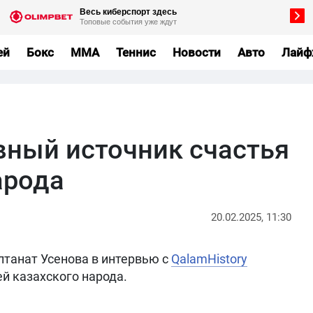
ей
Бокс
MMA
Теннис
Новости
Авто
Лайф
вный источник счастья
арода
20.02.2025, 11:30
лтанат Усенова в интервью с
QalamHistory
й казахского народа.