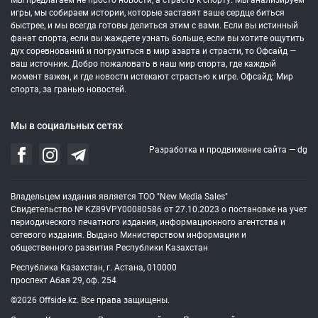
Мы предлагаем не просто новости, а страсть к спорту. Мы анализируем
игры, мы собираем истории, которые заставят ваше сердце биться
быстрее, и мы всегда готовы делиться этим с вами. Если вы истинный
фанат спорта, если вы жаждете узнать больше, если вы хотите ощутить
дух соревнований и погрузиться в мир азарта и страсти, то Офсайд —
ваш источник. Добро пожаловать в наш мир спорта, где каждый
момент важен, и где новости истекают страстью к игре. Офсайд: Мир
спорта, за гранью новостей.
Мы в социальных сетях
Разработка и продвижение сайта —
dg
Владельцем издания является ТОО "New Media Sales"
Свидетельство № KZ89VPY00080586 от 27.10.2023 о постановке на учет
периодического печатного издания, информационного агентства и
сетевого издания. Выдано Министерством информации и
общественного развития Республики Казахстан
Республика Казахстан, г. Астана, 010000
проспект Абая 29, оф. 254
©2026 Offside.kz. Все права защищены.