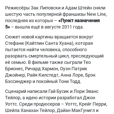
Режиссёры Зак Липовски и Адам Штейн сняли
шестую часть популярной франшизы New Line,
последняя из которых –
«Пункт назначения
5»
– вышла ещё в августе 2011 года.
Сюжет новой картины вращается вокруг
Стефани (Кайтлин Санта Хуана), которая
пытается найти человека, способного
разорвать смертельный цикл, преследующий
её семью. В фильме также сыграли Тео
Брионес, Ричард Хармон, Оуэн Патрик
Джойнер, Райя Килстедт, Анна Лоре, Брэк
Бэссинджер и покойный Тони Тодд.
Сценарий написали Гай Бусик и Лори Эванс
Тейлор, а идею истории разработал Джон
Уоттс. Среди продюсеров – Уоттс, Крейг Перри,
Шейла Ханахан Тейлор, Дайан МакГунигл и