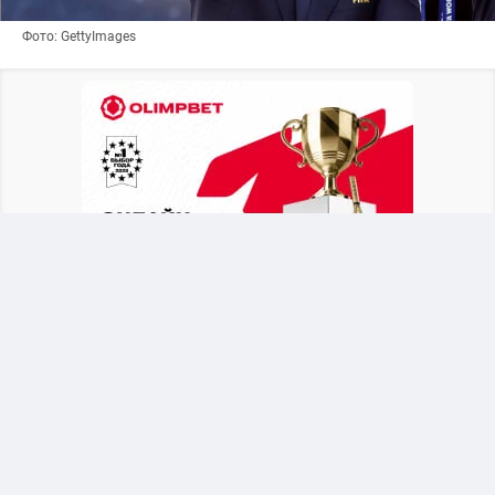
Фото: GettyImages
Британское издание
The Telegraph
выяснило,
что в бытность генеральным секретарем УЕФА
функционер состоит в связи с
административной сотрудницей, продвигал её
по карьерной лестнице, а после ухода уладил
вопрос за счет средств союза.