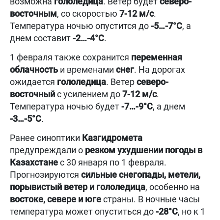
возможна
гололедица
. Ветер будет
северо-
восточным
, со скоростью
7-12 м/с
.
Температура ночью опустится до
-5…-7°C
, а
днем составит
-2…-4°C
.
1 февраля также сохранится
переменная
облачность
и временами
снег
. На дорогах
ожидается
гололедица
. Ветер
северо-
восточный
с усилением до
7-12 м/с
.
Температура ночью будет
-7…-9°C
, а днем
-3…-5°C
.
Ранее синоптики
Казгидромета
предупреждали о
резком ухудшении погоды в
Казахстане
с 30 января по 1 февраля.
Прогнозируются
сильные снегопады, метели,
порывистый ветер и гололедица
, особенно на
востоке, севере и юге
страны. В ночные часы
температура может опуститься до
-28°C
, но к 1