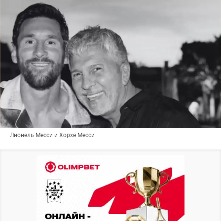
Лионель Месси и Хорхе Месси