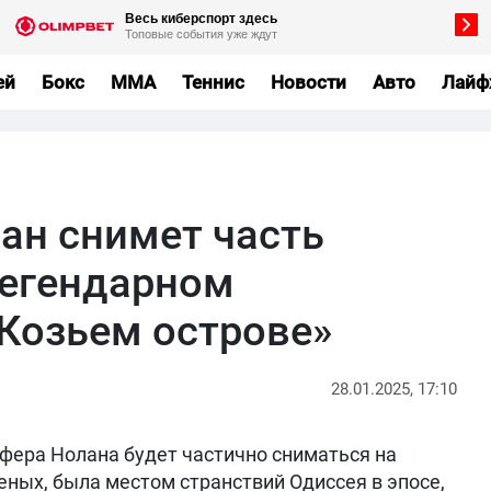
ей
Бокс
MMA
Теннис
Новости
Авто
Лайф
ан снимет часть
легендарном
Козьем острове»
28.01.2025, 17:10
офера Нолана будет частично сниматься на
еных, была местом странствий Одиссея в эпосе,