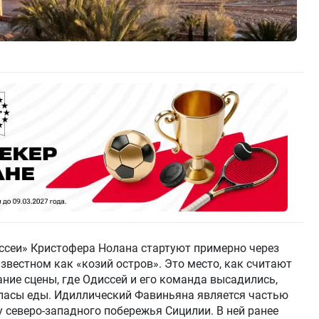
ссеи» Кристофера Нолана стартуют примерно через
звестном как «козий остров». Это место, как считают
ание сцены, где Одиссей и его команда высадились,
апасы еды. Идиллический Фавиньяна является частью
у северо-западного побережья Сицилии. В ней ранее