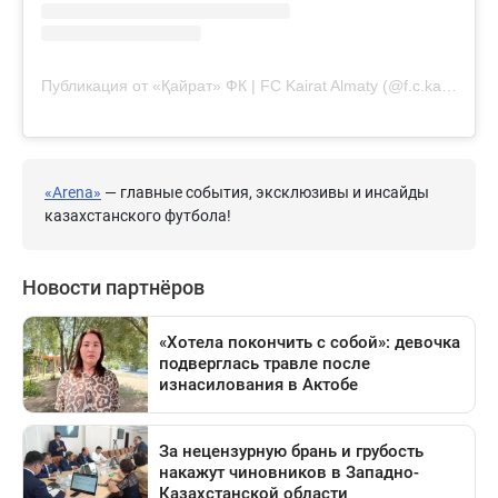
Публикация от «Қайрат» ФК | FC Kairat Almaty (@f.c.kairat)
«Arena»
— главные события, эксклюзивы и инсайды
казахстанского футбола!