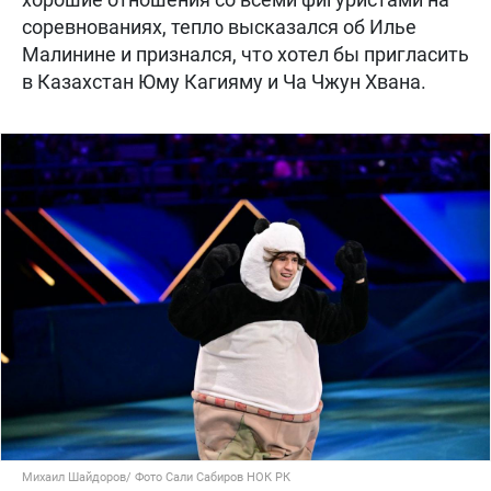
соревнованиях, тепло высказался об Илье
Малинине и признался, что хотел бы пригласить
в Казахстан Юму Кагияму и Ча Чжун Хвана.
Михаил Шайдоров/ Фото Сали Сабиров НОК РК