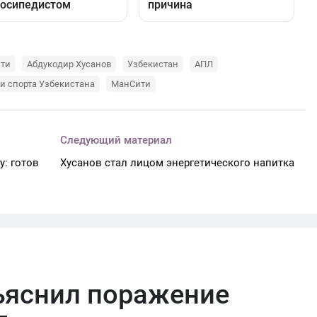
ити
Абдукодир Хусанов
Узбекистан
АПЛ
и спорта Узбекистана
МанСити
Следующий материал
у: готов
Хусанов стал лицом энергетического напитка
ъяснил поражение