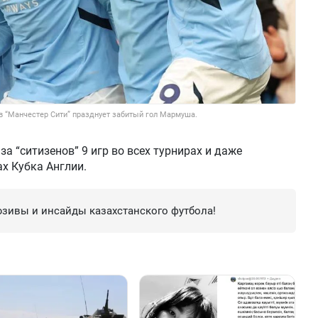
в “Манчестер Сити” празднует забитый гол Мармуша.
за “ситизенов” 9 игр во всех турнирах и даже
х Кубка Англии.
зивы и инсайды казахстанского футбола!