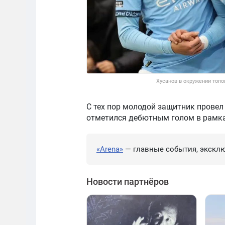
Хусанов в окружении топо
С тех пор молодой защитник провел 
отметился дебютным голом в рамка
«Arena»
— главные события, эксклю