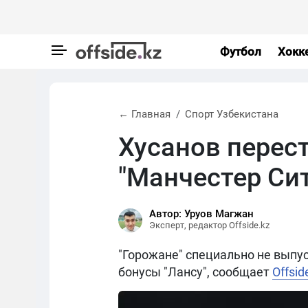
Футбол
Хокк
← Главная
Спорт Узбекистана
Хусанов перест
"Манчестер Сит
Автор: Уруов Магжан
Эксперт, редактор Offside.kz
"Горожане" специально не выпу
бонусы "Лансу", сообщает
Offsid