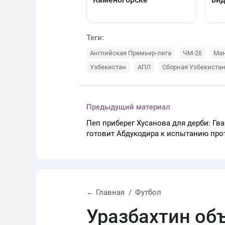
Теги:
Английская Премьер-лига
ЧМ-26
Ман
Узбекистан
АПЛ
Сборная Узбекистан
Предыдущий материал
Пеп приберег Хусанова для дерби: Гв
готовит Абдукодира к испытанию пр
← Главная
Футбол
Уразбахтин об