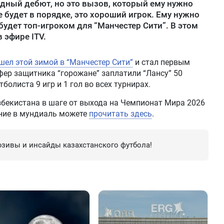
рудный дебют, но это вызов, который ему нужно
е будет в порядке, это хороший игрок. Ему нужно
будет топ-игроком для “Манчестер Сити”. В этом
в эфире ITV.
шел этой зимой в “Манчестер Сити”
и стал первым
фер защитника “горожане” заплатили “Лансу” 50
болиста 9 игр и 1 гол во всех турнирах.
збекистана в шаге от выхода на Чемпионат Мира 2026
ение в мундиаль можете
прочитать здесь
.
зивы и инсайды казахстанского футбола!