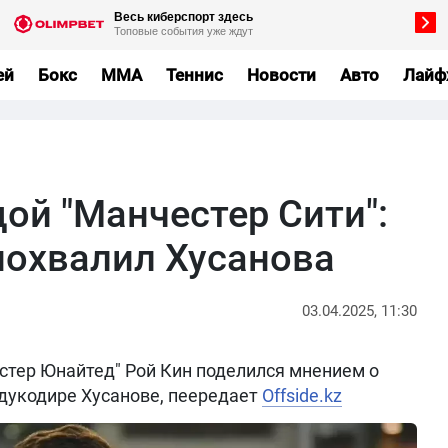
ей
Бокс
MMA
Теннис
Новости
Авто
Лайф
дой "Манчестер Сити":
похвалил Хусанова
03.04.2025, 11:30
тер Юнайтед" Рой Кин поделился мнением о
дукодире Хусанове, пеередает
Offside.kz