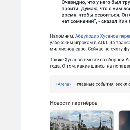
Очевидно, что у него был т
пройти. Думаю, что с ним вс
время, чтобы освоиться. Он 
нет сомнений”, - сказал Кин 
Напомним,
Абдукодир Хусанов пере
узбекским игроком в АПЛ. За транс
миллионов евро. Сейчас на счету фут
Также Хусанов вместе со сборной У
года. О том, какие шансы на попад
«Arena»
— главные события, эксклю