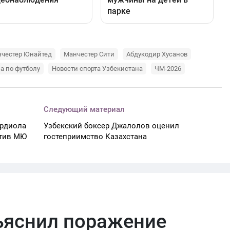
честер Юнайтед
Манчестер Сити
Абдукодир Хусанов
а по футболу
Новости спорта Узбекистана
ЧМ-2026
Следующий материал
ардиола
Узбекский боксер Джалолов оценил
отив МЮ
гостеприимство Казахстана
ъяснил поражение