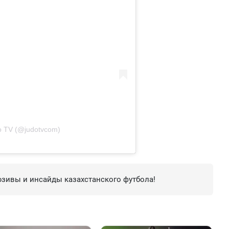
o TV (@judotvcom)
зивы и инсайды казахстанского футбола!