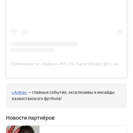
Публикация от «Қайрат» ФК | FC Kairat Almaty (@f.c.kairat)
«Arena»
— главные события, эксклюзивы и инсайды
казахстанского футбола!