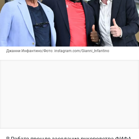
Джанни Инфантино/Фото: instagram.com/Gianni_Infantino
В Рабате прошло заседание руководства ФИФА