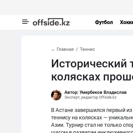
Футбол
Хокк
← Главная
Теннис
Исторический т
колясках прош
Автор: Умербеков Владислав
Эксперт, редактор Offside.kz
В Астане завершился первый из д
теннису на колясках — уникальн
Азии. Турнир стал не только сп
шагом в развитии инклюзивного