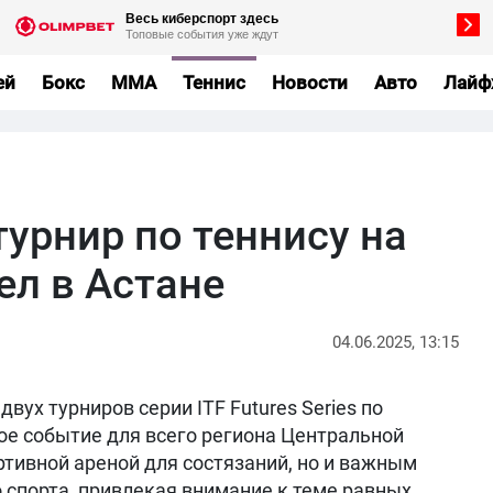
ей
Бокс
MMA
Теннис
Новости
Авто
Лайф
урнир по теннису на
ел в Астане
04.06.2025, 13:15
вух турниров серии ITF Futures Series по
ое событие для всего региона Центральной
ортивной ареной для состязаний, но и важным
 спорта, привлекая внимание к теме равных