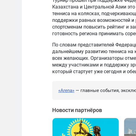
Турнир прошёл при поддержке Феде
Казахстана и Центральной Азии это
тенниса на колясках, подчеркиваю
поддержки равных возможностей и р
спортсменам повысить рейтинг и за
готовность региона принимать сор
По словам представителей Федераци
дальнейшему развитию тенниса на 
всех желающих. Организаторы отме
между участниками и поддержку зрит
который стартует уже сегодня и об
«Arena»
— главные события, эксклю