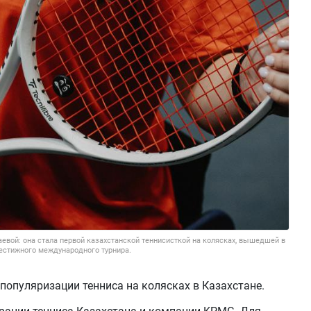
евой: она стала первой казахстанской теннисисткой на колясках, вышедшей в
естижного международного турнира.
популяризации тенниса на колясках в Казахстане.