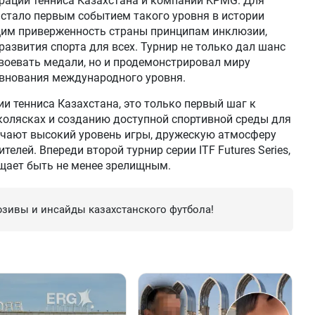
рации тенниса Казахстана и компании KPMG. Для
 стало первым событием такого уровня в истории
щим приверженность страны принципам инклюзии,
азвития спорта для всех. Турнир не только дал шанс
воевать медали, но и продемонстрировал миру
евнования международного уровня.
и тенниса Казахстана, это только первый шаг к
колясках и созданию доступной спортивной среды для
чают высокий уровень игры, дружескую атмосферу
елей. Впереди второй турнир серии ITF Futures Series,
ещает быть не менее зрелищным.
зивы и инсайды казахстанского футбола!