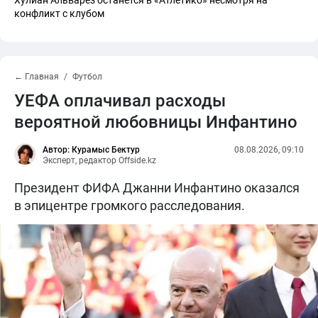
Хулиан Альварез останется в «Атлетико» несмотря на
конфликт с клубом
← Главная
Футбол
УЕФА оплачивал расходы
вероятной любовницы Инфантино
Автор: Курамыс Бектур
08.08.2026, 09:10
Эксперт, редактор Offside.kz
Президент ФИФА Джанни Инфантино оказался
в эпицентре громкого расследования.