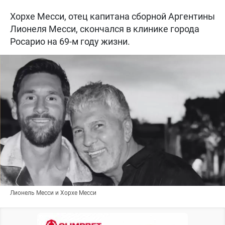
Хорхе Месси, отец капитана сборной Аргентины
Лионеля Месси, скончался в клинике города
Росарио на 69-м году жизни.
Лионель Месси и Хорхе Месси