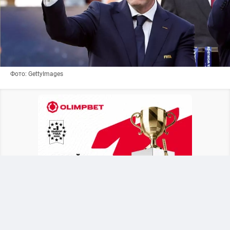
Фото: GettyImages
Британское издание
The Telegraph
выяснило,