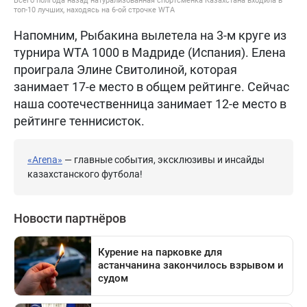
Всего полгода назад натурализованная спортсменка Казахстана входила в
топ-10 лучших, находясь на 6-ой строчке WTA
Напомним, Рыбакина вылетела на 3-м круге из
турнира WTA 1000 в Мадриде (Испания). Елена
проиграла Элине Свитолиной, которая
занимает 17-е место в общем рейтинге. Сейчас
наша соотечественница занимает 12-е место в
рейтинге теннисисток.
«Arena»
— главные события, эксклюзивы и инсайды
казахстанского футбола!