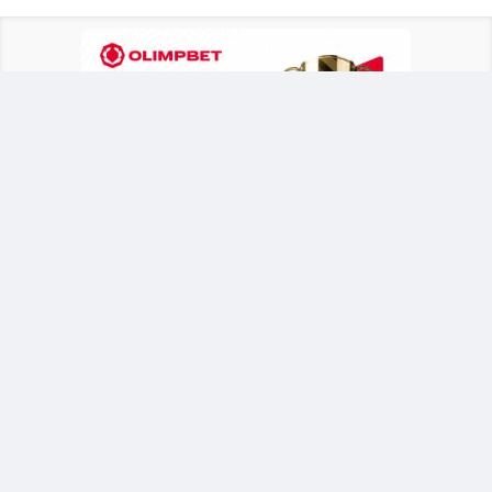
В решающем поединке 20-летняя казахстанка
(738-е место в рейтинге WTA) встречалась с
опытной 34-летней представительницей
Болгарии Изабеллой Шиниковой (442-е место).
Занимающий 1 час и 51 минуту трехсетовый
матч завершился в пользу Жиенбаевой со
счетом 7:6 (7:2), 3:6, 6:1.