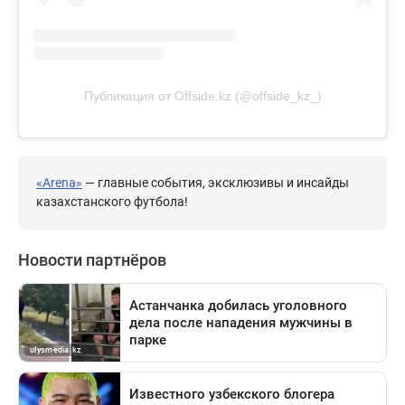
Публикация от Offside.kz (@offside_kz_)
«Arena»
— главные события, эксклюзивы и инсайды
казахстанского футбола!