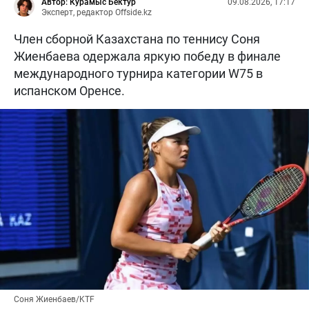
Автор: Курамыс Бектур
09.08.2026, 17:17
Эксперт, редактор Offside.kz
Член сборной Казахстана по теннису Соня
Жиенбаева одержала яркую победу в финале
международного турнира категории W75 в
испанском Оренсе.
Соня Жиенбаев/KTF