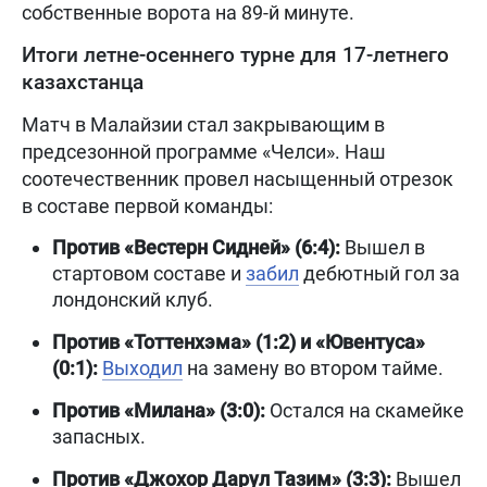
собственные ворота на 89-й минуте.
Итоги летне-осеннего турне для 17-летнего
казахстанца
Матч в Малайзии стал закрывающим в
предсезонной программе «Челси». Наш
соотечественник провел насыщенный отрезок
в составе первой команды:
Против «Вестерн Сидней» (6:4):
Вышел в
стартовом составе и
забил
дебютный гол за
лондонский клуб.
Против «Тоттенхэма» (1:2) и «Ювентуса»
(0:1):
Выходил
на замену во втором тайме.
Против «Милана» (3:0):
Остался на скамейке
запасных.
Против «Джохор Дарул Тазим» (3:3):
Вышел