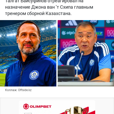
Талгат Байсуфинов отреагировал на
назначение Джона ван ’т Схипа главным
тренером сборной Казахстана.
Коллаж: Offside.kz