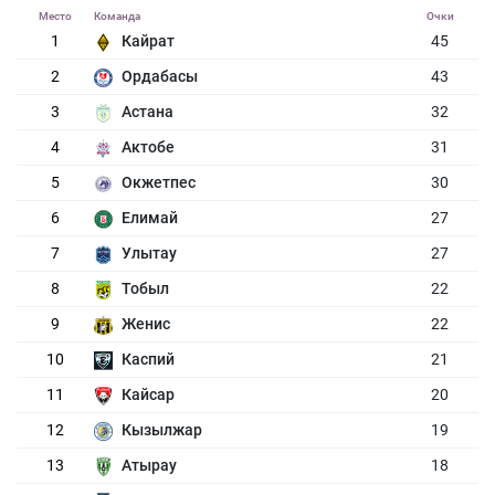
Место
Команда
Очки
1
Кайрат
45
2
Ордабасы
43
3
Астана
32
4
Актобе
31
5
Окжетпес
30
6
Елимай
27
7
Улытау
27
8
Тобыл
22
9
Женис
22
10
Каспий
21
11
Кайсар
20
12
Кызылжар
19
13
Атырау
18