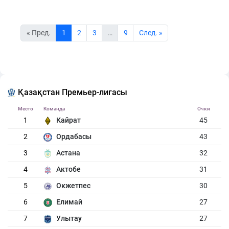
« Пред.
1
2
3
…
9
Cлед. »
Қазақстан Премьер-лигасы
Место
Команда
Очки
1
Кайрат
45
2
Ордабасы
43
3
Астана
32
4
Актобе
31
5
Окжетпес
30
6
Елимай
27
7
Улытау
27