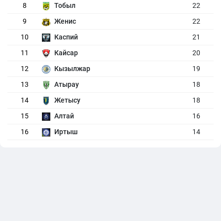
8
Тобыл
22
9
Женис
22
10
Каспий
21
11
Кайсар
20
12
Кызылжар
19
13
Атырау
18
14
Жетысу
18
15
Алтай
16
16
Иртыш
14