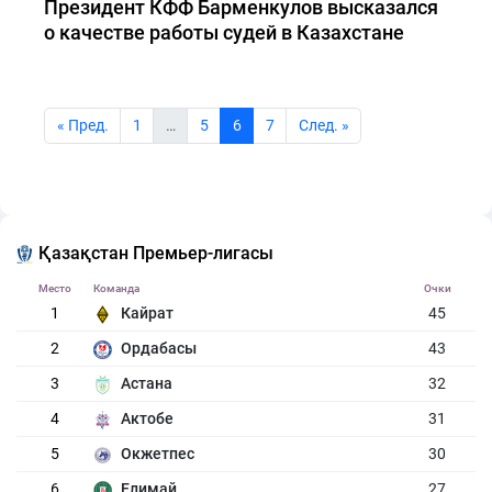
Президент КФФ Барменкулов высказался
о качестве работы судей в Казахстане
« Пред.
1
…
5
6
7
Cлед. »
Қазақстан Премьер-лигасы
Место
Команда
Очки
1
Кайрат
45
2
Ордабасы
43
3
Астана
32
4
Актобе
31
5
Окжетпес
30
6
Елимай
27