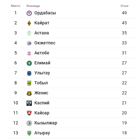
Место
Команда
Очки
1
Ордабасы
49
2
Кайрат
45
3
Астана
35
4
Окжетпес
33
5
Актобе
31
6
Елимай
27
7
Улытау
27
8
Тобыл
22
9
Женис
22
10
Каспий
21
11
Кайсар
20
12
Кызылжар
19
13
Атырау
18