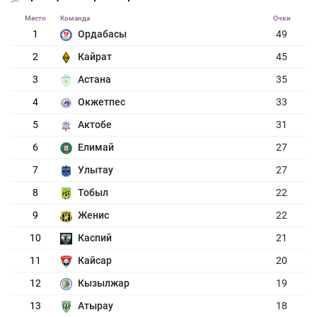
Место
Команда
Очки
1
Ордабасы
49
2
Кайрат
45
3
Астана
35
4
Окжетпес
33
5
Актобе
31
6
Елимай
27
7
Улытау
27
8
Тобыл
22
9
Женис
22
10
Каспий
21
11
Кайсар
20
12
Кызылжар
19
13
Атырау
18