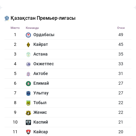
Қазақстан Премьер-лигасы
Место
Команда
Очки
1
Ордабасы
49
2
Кайрат
45
3
Астана
35
4
Окжетпес
33
5
Актобе
31
6
Елимай
27
7
Улытау
27
8
Тобыл
22
9
Женис
22
10
Каспий
21
11
Кайсар
20