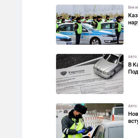
Вне 
Каз
нар
Авто
В К
Под
Авто
Нов
вст