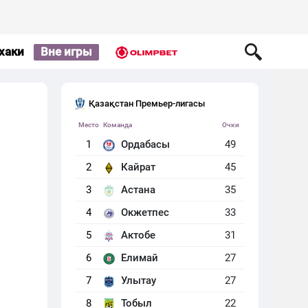
хаки
Вне игры
Қазақстан Премьер-лигасы
Место
Команда
Очки
1
Ордабасы
49
2
Кайрат
45
3
Астана
35
4
Окжетпес
33
5
Актобе
31
6
Елимай
27
7
Улытау
27
8
Тобыл
22