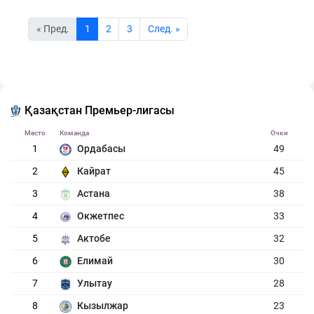
« Пред.
1
2
3
Cлед. »
Қазақстан Премьер-лигасы
Место
Команда
Очки
1
Ордабасы
49
2
Кайрат
45
3
Астана
38
4
Окжетпес
33
5
Актобе
32
6
Елимай
30
7
Улытау
28
8
Кызылжар
23