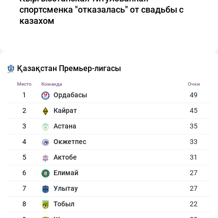
спортсменка "отказалась" от свадьбы с
казахом
Қазақстан Премьер-лигасы
Место
Команда
Очки
1
Ордабасы
49
2
Кайрат
45
3
Астана
35
4
Окжетпес
33
5
Актобе
31
6
Елимай
27
7
Улытау
27
8
Тобыл
22