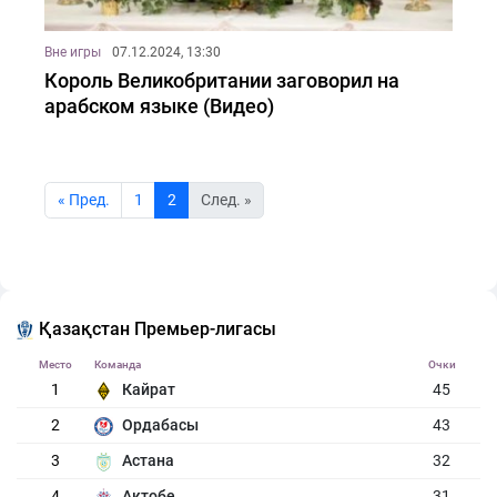
Вне игры
07.12.2024, 13:30
Король Великобритании заговорил на
арабском языке (Видео)
« Пред.
1
2
Cлед. »
Қазақстан Премьер-лигасы
Место
Команда
Очки
1
Кайрат
45
2
Ордабасы
43
3
Астана
32
4
Актобе
31