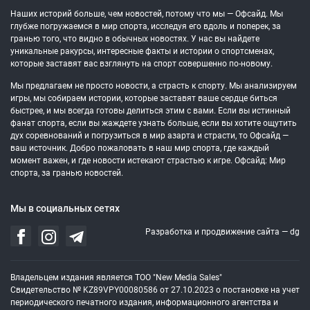
Наших историй больше, чем новостей, потому что мы — Офсайд. Мы
глубже погружаемся в мир спорта, исследуя его вдоль и поперек, за
гранью того, что видно в обычных новостях. У нас вы найдете
уникальные ракурсы, интересные факты и истории о спортсменах,
которые заставят вас взглянуть на спорт совершенно по-новому.
Мы предлагаем не просто новости, а страсть к спорту. Мы анализируем
игры, мы собираем истории, которые заставят ваше сердце биться
быстрее, и мы всегда готовы делиться этим с вами. Если вы истинный
фанат спорта, если вы жаждете узнать больше, если вы хотите ощутить
дух соревнований и погрузиться в мир азарта и страсти, то Офсайд —
ваш источник. Добро пожаловать в наш мир спорта, где каждый
момент важен, и где новости истекают страстью к игре. Офсайд: Мир
спорта, за гранью новостей.
Мы в социальных сетях
Разработка и продвижение сайта —
dg
Владельцем издания является ТОО "New Media Sales"
Свидетельство № KZ89VPY00080586 от 27.10.2023 о постановке на учет
периодического печатного издания, информационного агентства и