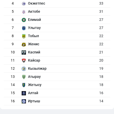
4
Окжетпес
33
5
Актобе
31
6
Елимай
27
7
Улытау
27
8
Тобыл
22
9
Женис
22
10
Каспий
21
11
Кайсар
20
12
Кызылжар
19
13
Атырау
18
14
Жетысу
18
15
Алтай
16
16
Иртыш
14