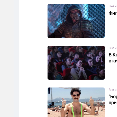
Вне 
Фил
Вне 
В К
в к
Вне 
"Бо
при