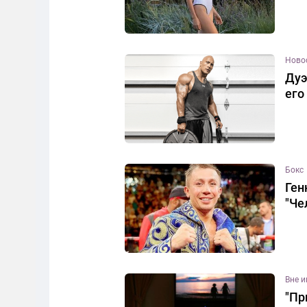
Ново
Дуэ
его
Бокс
Ген
"Че
Вне 
"Пр