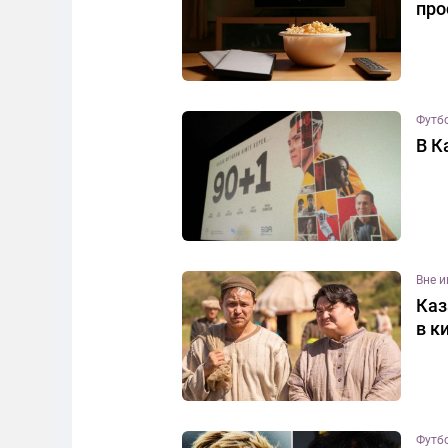
про
Футб
В К
Вне 
Каз
в к
Футб