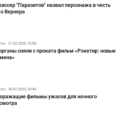
иссер "Паразитов" назвал персонажа в честь
о Вернера
игры
21.02.2025, 10:00
органы сняли с проката фильм «Рэкетир: новые
мена»
игры
30.01.2025, 23:40
оражащие фильмы ужасов для ночного
смотра