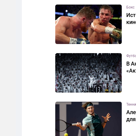
Бокс
Ист
кин
Футб
В А
«Ак
Тенн
Але
для