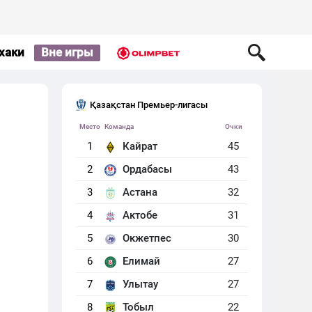
хаки
Вне игры
Қазақстан Премьер-лигасы
Место
Команда
Очки
1
Кайрат
45
2
Ордабасы
43
3
Астана
32
4
Актобе
31
5
Окжетпес
30
6
Елимай
27
7
Улытау
27
8
Тобыл
22