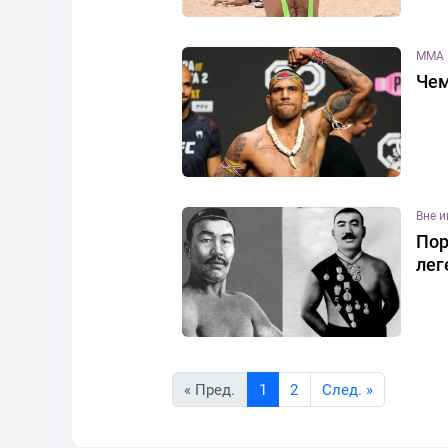
MMA
Чем
Вне 
Пор
лег
« Пред.
1
2
Cлед. »