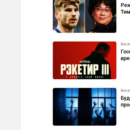
Реж
Тим
Вне 
Гос
вре
Вне 
Буд
про