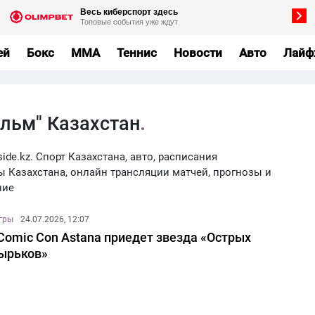
ей
Бокс
MMA
Теннис
Новости
Авто
Лайф
ильм" Казахстан
ide.kz. Спорт Казахстана, авто, расписания
ы Казахстана, онлайн трансляции матчей, прогнозы и
ние
игры
24.07.2026, 12:07
Comic Con Astana приедет звезда «Острых
ырьков»