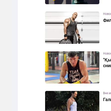
Ново
Фил
Ново
"Қы
сни
Вне 
Гал