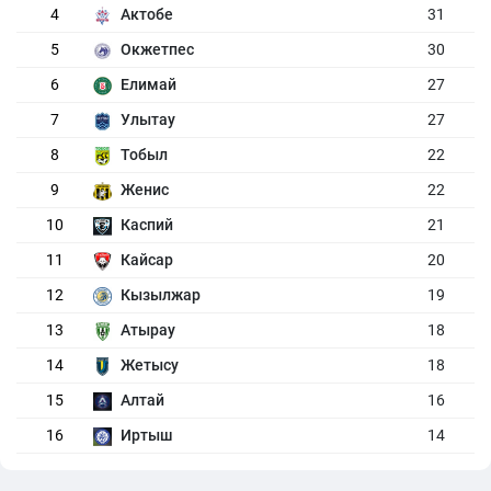
4
Актобе
31
5
Окжетпес
30
6
Елимай
27
7
Улытау
27
8
Тобыл
22
9
Женис
22
10
Каспий
21
11
Кайсар
20
12
Кызылжар
19
13
Атырау
18
14
Жетысу
18
15
Алтай
16
16
Иртыш
14