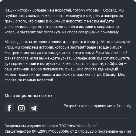
Наших историй больше, чем новостей, потому что мы — Офсайд. Мы
глубже погружаемся в мир спорта, исследуя его вдоль и поперек, за
гранью того, что видно в обычных новостях. У нас вы найдете
уникальные ракурсы, интересные факты и истории о спортсменах,
которые заставят вас взглянуть на спорт совершенно по-новому.
Мы предлагаем не просто новости, а страсть к спорту. Мы анализируем
игры, мы собираем истории, которые заставят ваше сердце биться
быстрее, и мы всегда готовы делиться этим с вами. Если вы истинный
фанат спорта, если вы жаждете узнать больше, если вы хотите ощутить
дух соревнований и погрузиться в мир азарта и страсти, то Офсайд —
ваш источник. Добро пожаловать в наш мир спорта, где каждый
момент важен, и где новости истекают страстью к игре. Офсайд: Мир
спорта, за гранью новостей.
Мы в социальных сетях
Разработка и продвижение сайта —
dg
Владельцем издания является ТОО "New Media Sales"
Свидетельство № KZ89VPY00080586 от 27.10.2023 о постановке на учет