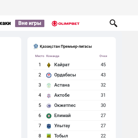
хаки
Вне игры
Қазақстан Премьер-лигасы
Место
Команда
Очки
1
Кайрат
45
2
Ордабасы
43
3
Астана
32
4
Актобе
31
5
Окжетпес
30
6
Елимай
27
7
Улытау
27
8
Тобыл
22