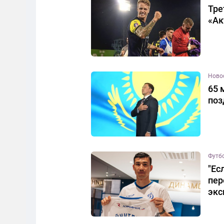
Тре
«Ак
Ново
65 
поз
Футб
"Ес
пер
экс