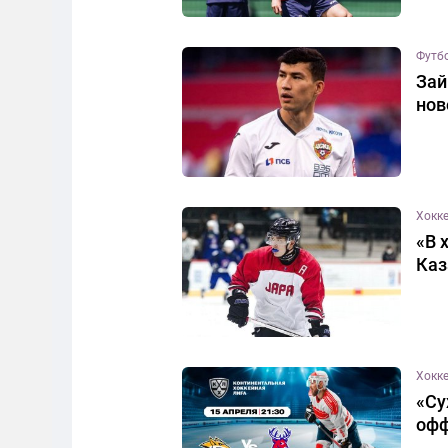
Футб
Зай
нов
Хокк
«В 
Каз
Хокк
«Су
оф