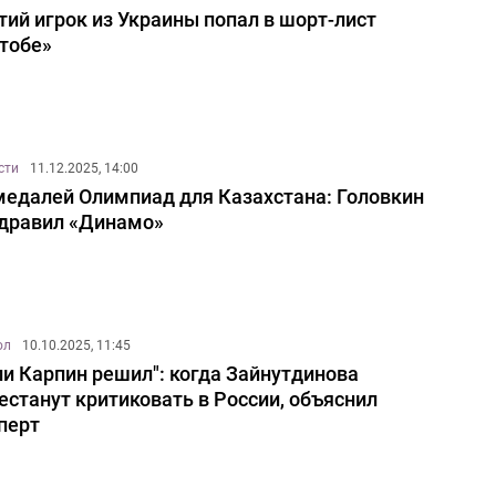
тий игрок из Украины попал в шорт-лист
тобе»
сти
11.12.2025, 14:00
медалей Олимпиад для Казахстана: Головкин
дравил «Динамо»
ол
10.10.2025, 11:45
ли Карпин решил": когда Зайнутдинова
естанут критиковать в России, объяснил
перт