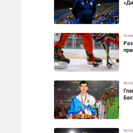
«Д
Хокк
Раз
при
Футб
Гла
Бах
Футб