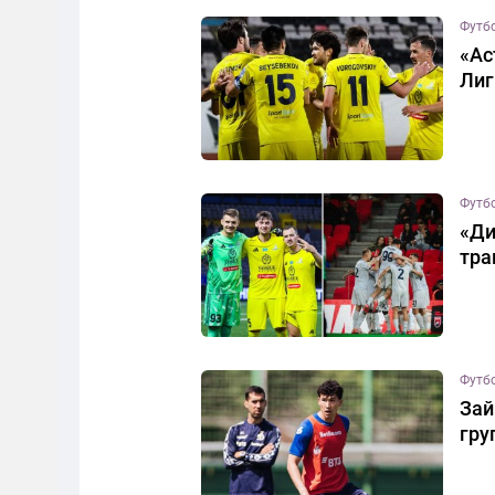
Футб
«Ас
Лиг
Футб
«Ди
тра
Футб
Зай
гру