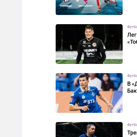
Футб
Лег
«То
Футб
В «
Бак
Футб
Тре