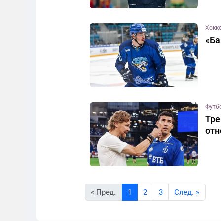
Хокк
«Ба
Футб
Тре
отн
« Пред.
1
2
3
Cлед. »