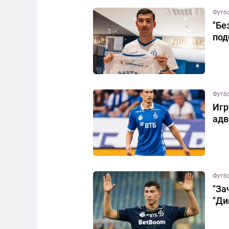
Футб
"Бе
под
Футб
Игр
адв
Футб
"За
"Ди