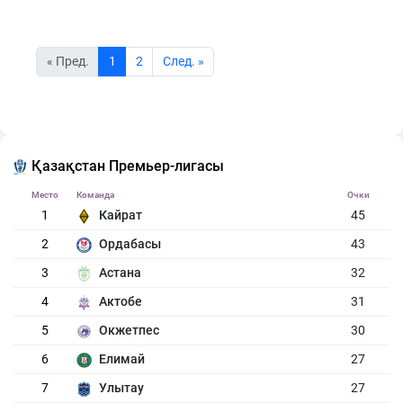
« Пред.
1
2
Cлед. »
Қазақстан Премьер-лигасы
Место
Команда
Очки
1
Кайрат
45
2
Ордабасы
43
3
Астана
32
4
Актобе
31
5
Окжетпес
30
6
Елимай
27
7
Улытау
27