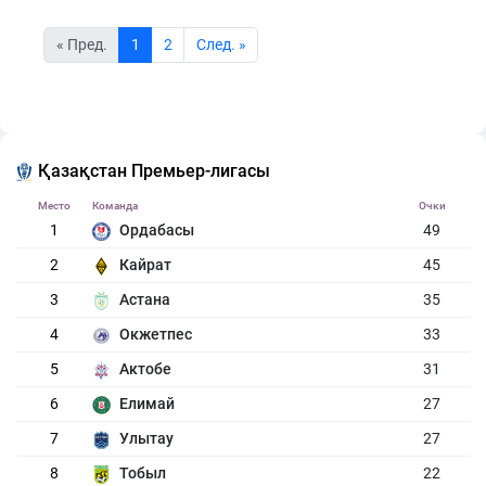
« Пред.
1
2
Cлед. »
Қазақстан Премьер-лигасы
Место
Команда
Очки
1
Ордабасы
49
2
Кайрат
45
3
Астана
35
4
Окжетпес
33
5
Актобе
31
6
Елимай
27
7
Улытау
27
8
Тобыл
22