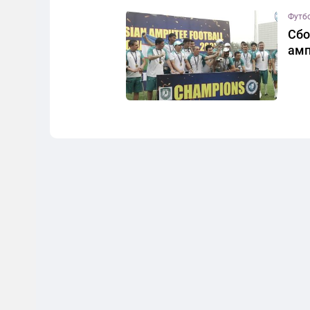
Футб
Сбо
амп