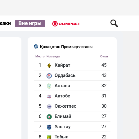
хаки
Вне игры
Қазақстан Премьер-лигасы
Место
Команда
Очки
1
Кайрат
45
2
Ордабасы
43
3
Астана
32
4
Актобе
31
5
Окжетпес
30
6
Елимай
27
7
Улытау
27
8
Тобыл
22