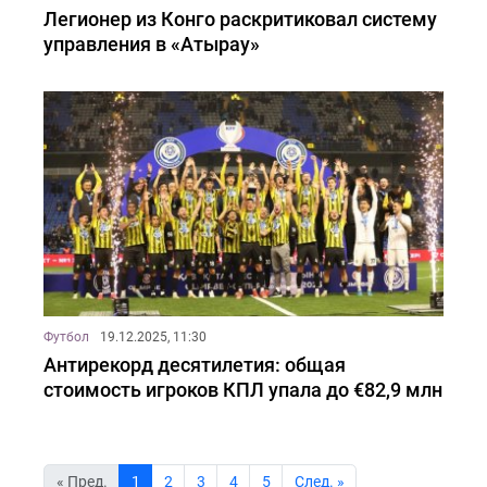
Легионер из Конго раскритиковал систему
управления в «Атырау»
Футбол
19.12.2025, 11:30
Антирекорд десятилетия: общая
стоимость игроков КПЛ упала до €82,9 млн
« Пред.
1
2
3
4
5
Cлед. »