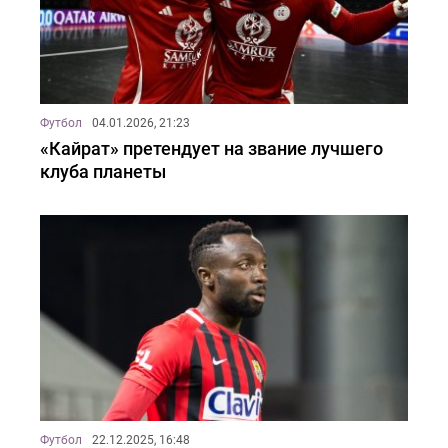
Футбол
04.01.2026, 21:23
«Кайрат» претендует на звание лучшего
клуба планеты
Футбол
22.12.2025, 16:48