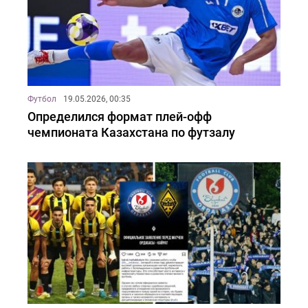
Футбол
19.05.2026, 00:35
Определился формат плей-офф
чемпионата Казахстана по футзалу