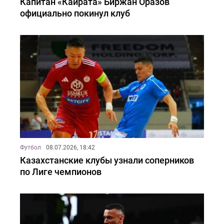
Капитан «Кайрата» Биржан Оразов
официально покинул клуб
Футбол
08.07.2026, 18:42
Казахстанские клубы узнали соперников
по Лиге чемпионов