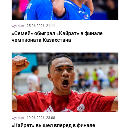
Футбол
25.06.2026, 21:11
«Семей» обыграл «Кайрат» в финале
чемпионата Казахстана
Футбол
19.06.2026, 23:08
«Кайрат» вышел вперед в финале