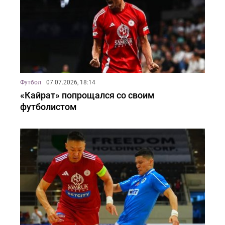
Футбол
07.07.2026, 18:14
«Кайрат» попрощался со своим
футболистом