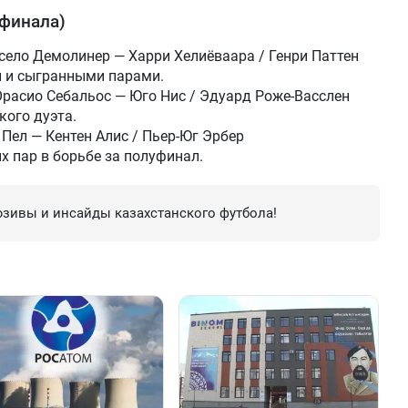
 финала)
ело Демолинер — Харри Хелиёваара / Генри Паттен
 и сыгранными парами.
Орасио Себальос — Юго Нис / Эдуард Роже-Васслен
кого дуэта.
Пел — Кентен Алис / Пьер-Юг Эрбер
х пар в борьбе за полуфинал.
зивы и инсайды казахстанского футбола!