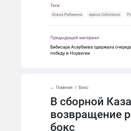
Теги:
Елена Рыбакина
Арина Соболенко
Ро
Предыдущий материал
Бибисара Асаубаева одержала очеред
победу в Норвегии
← Главная
Бокс
В сборной Каз
возвращение р
бокс