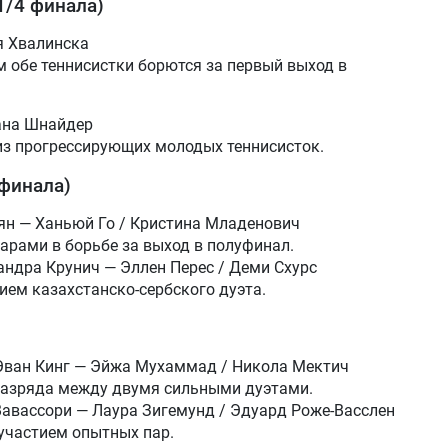
1/4 финала)
я Хвалинска
 обе теннисистки борются за первый выход в
ана Шнайдер
из прогрессирующих молодых теннисисток.
финала)
ян — Ханьюй Го / Кристина Младенович
рами в борьбе за выход в полуфинал.
андра Крунич — Эллен Перес / Деми Схурс
ием казахстанско-сербского дуэта.
Эван Кинг — Эйжа Мухаммад / Никола Мектич
азряда между двумя сильными дуэтами.
Вавассори — Лаура Зигемунд / Эдуард Роже-Васслен
 участием опытных пар.