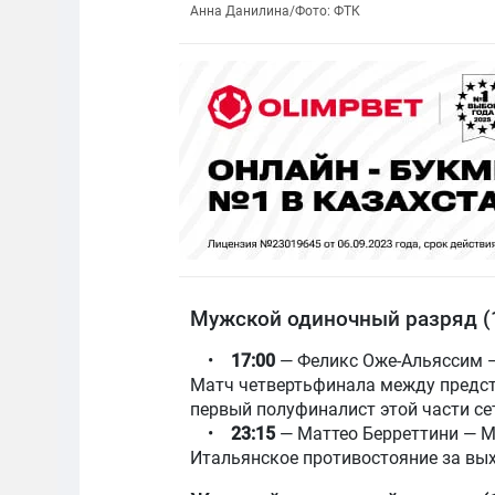
Анна Данилина/Фото: ФТК
Мужской одиночный разряд (
•
17:00
— Феликс Оже-Альяссим 
Матч четвертьфинала между предст
первый полуфиналист этой части се
•
23:15
— Маттео Берреттини — М
Итальянское противостояние за вых