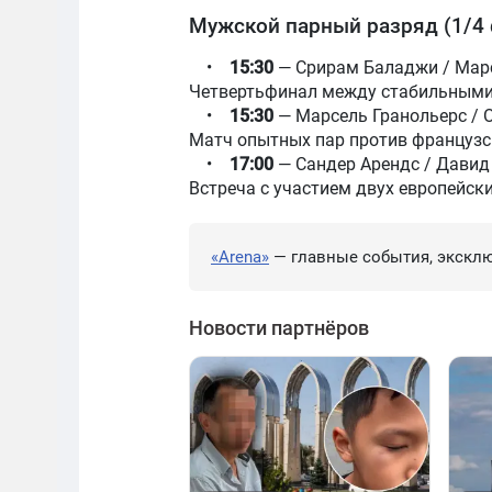
Мужской парный разряд (1/4
•
15:30
— Срирам Баладжи / Марс
Четвертьфинал между стабильными
•
15:30
— Марсель Гранольерс / 
Матч опытных пар против французс
•
17:00
— Сандер Арендс / Давид 
Встреча с участием двух европейски
«Arena»
— главные события, эксклю