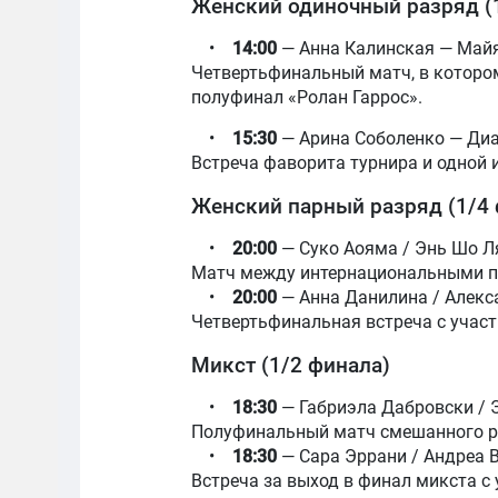
Женский одиночный разряд (
•
14:00
— Анна Калинская — Май
Четвертьфинальный матч, в котором
полуфинал «Ролан Гаррос».
•
15:30
— Арина Соболенко — Ди
Встреча фаворита турнира и одной 
Женский парный разряд (1/4 
•
20:00
— Суко Аояма / Энь Шо Л
Матч между интернациональными па
•
20:00
— Анна Данилина / Алекс
Четвертьфинальная встреча с участ
Микст (1/2 финала)
•
18:30
— Габриэла Дабровски / 
Полуфинальный матч смешанного р
•
18:30
— Сара Эррани / Андреа 
Встреча за выход в финал микста с