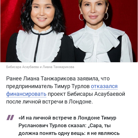
Бибисара Асаубаева и Лиана Танжарикова
Ранее Лиана Танжарикова заявила, что
предприниматель Тимур Турлов
отказался
финансировать
проект Бибисары Асаубаевой
после личной встречи в Лондоне.
«И на личной встрече в Лондоне Тимур
Русланович Турлов сказал: „Сара, ты
должна понять одну вещь: я не являюсь