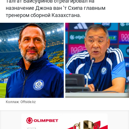
Талгат Байсуфинов отреагировал на
назначение Джона ван ’т Схипа главным
тренером сборной Казахстана.
Коллаж: Offside.kz