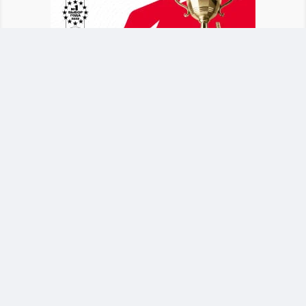
После объявления о новом тренере Байсуфинов
призвал футбольное сообщество и
болельщиков поддержать сборную. Он
отметил, что национальная команда должна
оставаться общим делом для всех участников
казахстанского футбола.
Байсуфинов обратился к новому тренеру
Талгат Байсуфинов поддержал решение