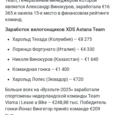
Team, генеральным менеджером которой
является Александр Винокуров, заработала €16
365 и заняла 15-е место в финансовом рейтинге
команд.
Заработок велогонщиков XDS Astana Team
Харольд Техада (Колумбия) – €8 275
Лоренцо Фортунато (Италия) – €4 330
Николя Винокуров (Казахстан) – €1 640
Командная гонка – €1 400
Харольд Лопес (Эквадор) – €720
Больше всех на «Вуэльте-2025» заработали
спортсмены нидерландской команды Team
Visma | Lease a Bike – €248,88 тыс. Победитель
гонки Йонас Вингегор принёс команде €209