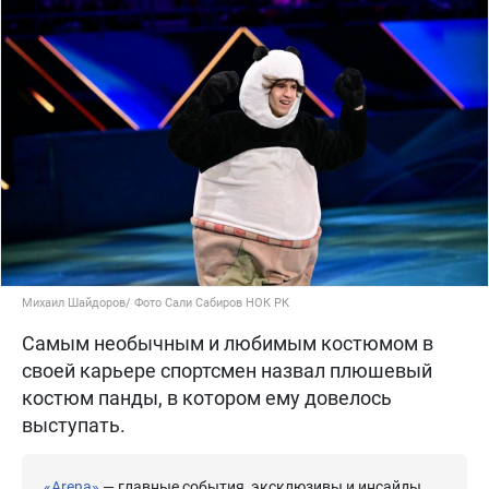
Михаил Шайдоров/ Фото Сали Сабиров НОК РК
Самым необычным и любимым костюмом в
своей карьере спортсмен назвал плюшевый
костюм панды, в котором ему довелось
выступать.
«Arena»
— главные события, эксклюзивы и инсайды