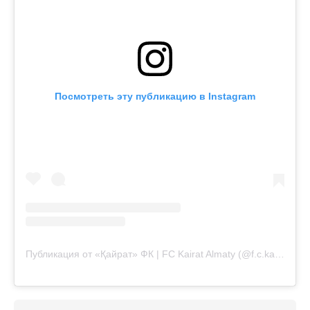
Посмотреть эту публикацию в Instagram
Публикация от «Қайрат» ФК | FC Kairat Almaty (@f.c.kairat)