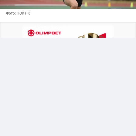
Фото: НОК РК
Казахстанская легкоатлетка начала
выступление на мировом первенстве с
успешной квалификации в прыжках с шестом.
Турнир проходит в Орегоне (США) среди
спортсменов до 20 лет.