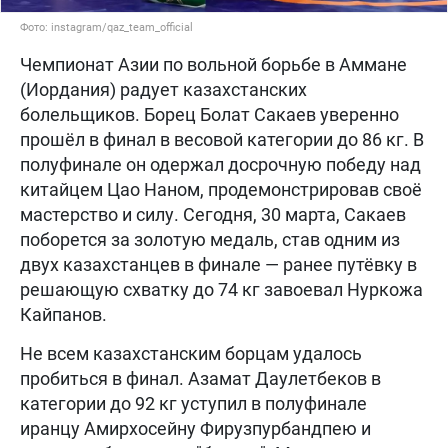
Фото: instagram/qaz_team_official
Чемпионат Азии по вольной борьбе в Аммане
(Иордания) радует казахстанских
болельщиков. Борец Болат Сакаев уверенно
прошёл в финал в весовой категории до 86 кг. В
полуфинале он одержал досрочную победу над
китайцем Цао Наном, продемонстрировав своё
мастерство и силу. Сегодня, 30 марта, Сакаев
поборется за золотую медаль, став одним из
двух казахстанцев в финале — ранее путёвку в
решающую схватку до 74 кг завоевал Нуркожа
Кайпанов.
Не всем казахстанским борцам удалось
пробиться в финал. Азамат Даулетбеков в
категории до 92 кг уступил в полуфинале
иранцу Амирхосейну Фирузпурбандпею и