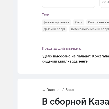
Теги:
финансирование
Дети
Спортивные н
Детский спорт
Детско-юношеский спор
Предыдущий материал
"Дело высосано из пальца": Кожагап
хищении миллиарда тенге
← Главная
Бокс
В сборной Каз