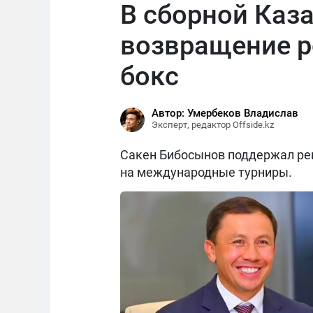
В сборной Каз
возвращение р
бокс
Автор: Умербеков Владислав
Эксперт, редактор Offside.kz
Сакен Бибосынов поддержал реш
на международные турниры.