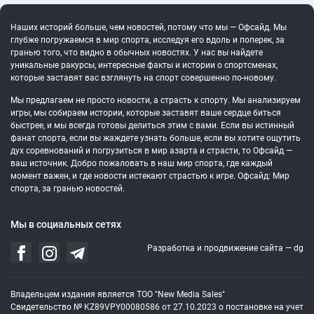
Наших историй больше, чем новостей, потому что мы — Офсайд. Мы
глубже погружаемся в мир спорта, исследуя его вдоль и поперек, за
гранью того, что видно в обычных новостях. У нас вы найдете
уникальные ракурсы, интересные факты и истории о спортсменах,
которые заставят вас взглянуть на спорт совершенно по-новому.
Мы предлагаем не просто новости, а страсть к спорту. Мы анализируем
игры, мы собираем истории, которые заставят ваше сердце биться
быстрее, и мы всегда готовы делиться этим с вами. Если вы истинный
фанат спорта, если вы жаждете узнать больше, если вы хотите ощутить
дух соревнований и погрузиться в мир азарта и страсти, то Офсайд —
ваш источник. Добро пожаловать в наш мир спорта, где каждый
момент важен, и где новости истекают страстью к игре. Офсайд: Мир
спорта, за гранью новостей.
Мы в социальных сетях
Разработка и продвижение сайта —
dg
Владельцем издания является ТОО "New Media Sales"
Свидетельство № KZ89VPY00080586 от 27.10.2023 о постановке на учет