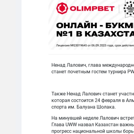
Ненад Лалович, глава международ
станет почетным гостем турнира PW
Также Ненад Лалович станет участн
которая состоится 24 февраля в Ал
спорта им. Балуана Шолака.
На минувшей неделе Лалович встр
Глава UWW назвал Казахстан важн
прогресс национальной школы борьб