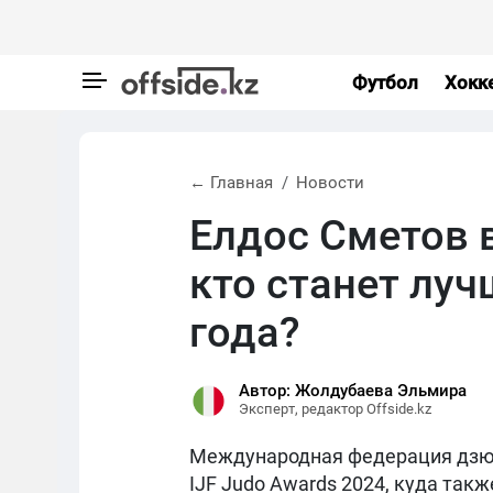
Футбол
Хокк
← Главная
Новости
Елдос Сметов в
кто станет лу
года?
Автор: Жолдубаева Эльмира
Эксперт, редактор Offside.kz
Международная федерация дзю
IJF Judo Awards 2024, куда так