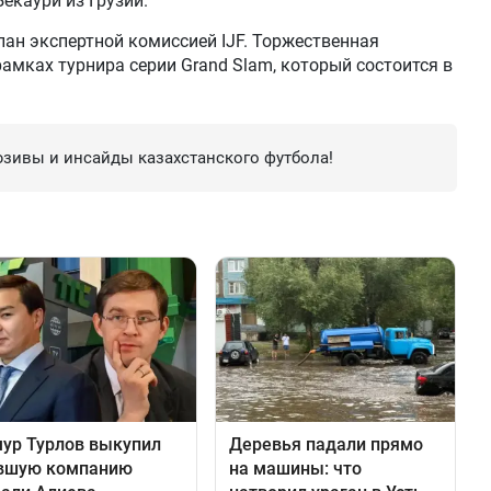
екаури из Грузии.
лан экспертной комиссией IJF. Торжественная
амках турнира серии Grand Slam, который состоится в
зивы и инсайды казахстанского футбола!