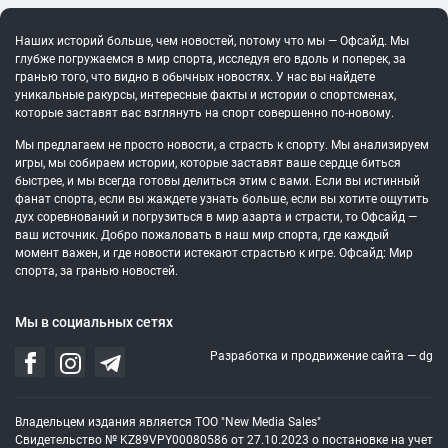
Наших историй больше, чем новостей, потому что мы — Офсайд. Мы
глубже погружаемся в мир спорта, исследуя его вдоль и поперек, за
гранью того, что видно в обычных новостях. У нас вы найдете
уникальные ракурсы, интересные факты и истории о спортсменах,
которые заставят вас взглянуть на спорт совершенно по-новому.
Мы предлагаем не просто новости, а страсть к спорту. Мы анализируем
игры, мы собираем истории, которые заставят ваше сердце биться
быстрее, и мы всегда готовы делиться этим с вами. Если вы истинный
фанат спорта, если вы жаждете узнать больше, если вы хотите ощутить
дух соревнований и погрузиться в мир азарта и страсти, то Офсайд —
ваш источник. Добро пожаловать в наш мир спорта, где каждый
момент важен, и где новости истекают страстью к игре. Офсайд: Мир
спорта, за гранью новостей.
Мы в социальных сетях
Разработка и продвижение сайта —
dg
Владельцем издания является ТОО "New Media Sales"
Свидетельство № KZ89VPY00080586 от 27.10.2023 о постановке на учет