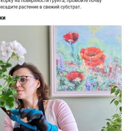
 корку на поверхности грунта, промойте почву
садите растение в свежий субстрат.
ки