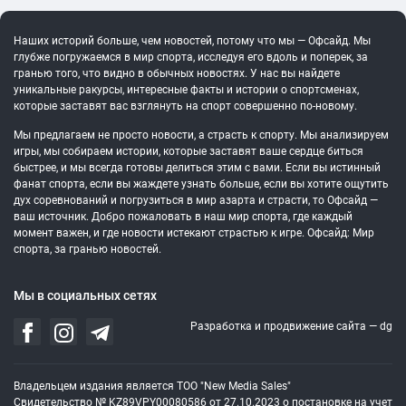
Наших историй больше, чем новостей, потому что мы — Офсайд. Мы
глубже погружаемся в мир спорта, исследуя его вдоль и поперек, за
гранью того, что видно в обычных новостях. У нас вы найдете
уникальные ракурсы, интересные факты и истории о спортсменах,
которые заставят вас взглянуть на спорт совершенно по-новому.
Мы предлагаем не просто новости, а страсть к спорту. Мы анализируем
игры, мы собираем истории, которые заставят ваше сердце биться
быстрее, и мы всегда готовы делиться этим с вами. Если вы истинный
фанат спорта, если вы жаждете узнать больше, если вы хотите ощутить
дух соревнований и погрузиться в мир азарта и страсти, то Офсайд —
ваш источник. Добро пожаловать в наш мир спорта, где каждый
момент важен, и где новости истекают страстью к игре. Офсайд: Мир
спорта, за гранью новостей.
Мы в социальных сетях
Разработка и продвижение сайта —
dg
Владельцем издания является ТОО "New Media Sales"
Свидетельство № KZ89VPY00080586 от 27.10.2023 о постановке на учет