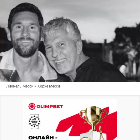
Лионель Месси и Хорхе Месси