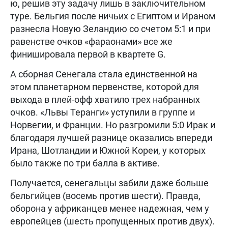
ю, решив эту задачу лишь в заключительном
туре. Бельгия после ничьих с Египтом и Ираном
разнесла Новую Зеландию со счетом 5:1 и при
равенстве очков «фараонами» все же
финишировала первой в квартете G.
А сборная Сенегала стала единственной на
этом планетарном первенстве, которой для
выхода в плей-офф хватило трех набранных
очков. «Львы Теранги» уступили в группе и
Норвегии, и Франции. Но разгромили 5:0 Ирак и
благодаря лучшей разнице оказались впереди
Ирана, Шотландии и Южной Кореи, у которых
было также по три балла в активе.
Получается, сенегальцы забили даже больше
бельгийцев (восемь против шести). Правда,
оборона у африканцев менее надежная, чем у
европейцев (шесть пропущенных против двух).