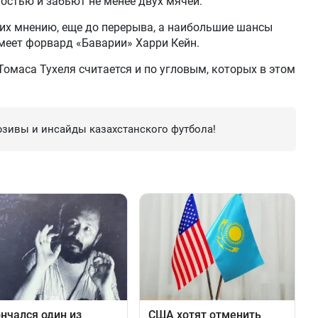
остью и забьют не менее двух мячей.
 их мнению, еще до перерыва, а наибольшие шансы
меет форвард «Баварии» Харри Кейн.
маса Тухеля считается и по угловым, которых в этом
зивы и инсайды казахстанского футбола!