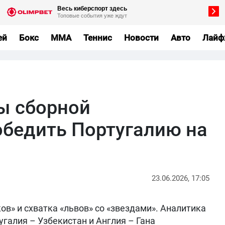
ей
Бокс
MMA
Теннис
Новости
Авто
Лайф
ы сборной
обедить Португалию на
23.06.2026, 17:05
в» и схватка «львов» со «звездами». Аналитика
угалия – Узбекистан и Англия – Гана