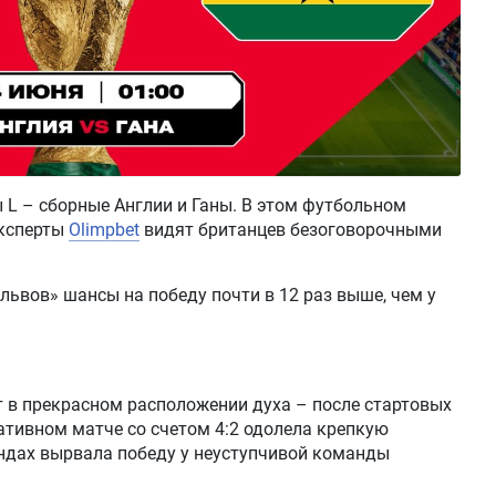
 L – сборные Англии и Ганы. В этом футбольном
эксперты
Olimpbet
видят британцев безоговорочными
 львов» шансы на победу почти в 12 раз выше, чем у
т в прекрасном расположении духа – после стартовых
тативном матче со счетом 4:2 одолела крепкую
ундах вырвала победу у неуступчивой команды