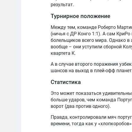
результат.
Турнирное положение
Между тем, команде Роберто Марти
(ничья с ДР Конго 1:1). А сам КриР
болельщиков всего мира. Однако в 
вообще – они уступили сборной Кол
квартета К.
А в случае второго поражения узбе
шансов на выход в плей-офф планет
Статистика
Это может показаться удивительным
больше ударов, чем команда Португ
ворот (два против одного).
Правда, контролировали мяч португ
времени, тогда как у «хлопкоробов»