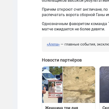
болельщиков высокой результативн
Причем откроют счет англичане, по
распечатать ворота сборной Ганы и
Однозначным фаворитом команда То
матче ожидается не более девяти.
«Arena»
— главные события, эксклю